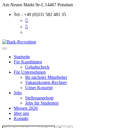
Skip
Am Neuen Markt 9e-f, 14467 Potsdam
to
Tel. : +49 (0)331 582 481 35
content
Startseite
Für Kandidaten
Gehaltscheck
Für Unternehmen
Ihr nächster Mitarbeiter
Vakanzkosten-Rechner
Unser Konzept
Jobs
Stellenangebote
Jobs für Studenten
Messen 2026
über uns
Kontakt
Search