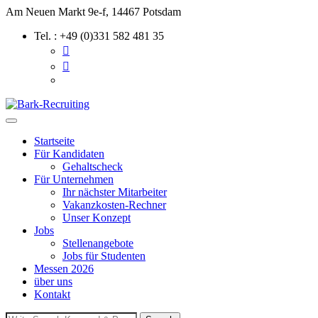
Skip
Am Neuen Markt 9e-f, 14467 Potsdam
to
Tel. : +49 (0)331 582 481 35
content
Startseite
Für Kandidaten
Gehaltscheck
Für Unternehmen
Ihr nächster Mitarbeiter
Vakanzkosten-Rechner
Unser Konzept
Jobs
Stellenangebote
Jobs für Studenten
Messen 2026
über uns
Kontakt
Search