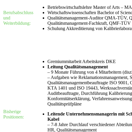
Betriebswirtschaftslehre Master of Arts – M
Berufsabschluss
Wirtschaftswissenschaften Bachelor of Scien
und
Qualitätsmanagement-Auditor QMA-TÜV, Q
Weiterbildung:
Qualitätsmanagement-Fachkraft, QMF-TÜV
Schulung Akkreditierung von Kalibrierlabo
Gremiummitarbeit Arbeitskreis DKE
Leitung Qualitätsmanagement
– 9 Monate Führung von 4 Mitarbeitern (disz
– Aufgaben wie Reklamationsmanagement, 
Qualitätsmanagementbeauftragte ISO 9001, Q
KTA 1401 und ISO 19443, Werkssachverständ
Auditbeauftragte, Durchführung Kalibrieru
Konformitätserklärung, Verfahrensanweisunge
Qualitätsprüfpläne
Bisherige
Leitende Unternehmensmanagerin mit Sch
Positionen:
Kabel
– 7-8 Jahre Durchlauf verschiedener Abteilu
HR, Qualitätsmanagement