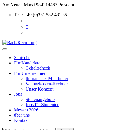
Skip
Am Neuen Markt 9e-f, 14467 Potsdam
to
Tel. : +49 (0)331 582 481 35
content
Startseite
Für Kandidaten
Gehaltscheck
Für Unternehmen
Ihr nächster Mitarbeiter
Vakanzkosten-Rechner
Unser Konzept
Jobs
Stellenangebote
Jobs für Studenten
Messen 2026
über uns
Kontakt
Search